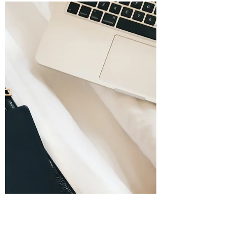
techniciennes en extension de cils
Apprenez à fixer le prix de vos sets de cils
avec confiance grâce à nos conseils
pratiques. Maximisez vos profits tout en
valorisant votre savoir-faire en extensions
de cils!