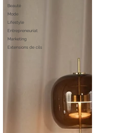
Beauté
Mode
Lifestyle
Entrepreneuriat
Marketing
Extensions de cils