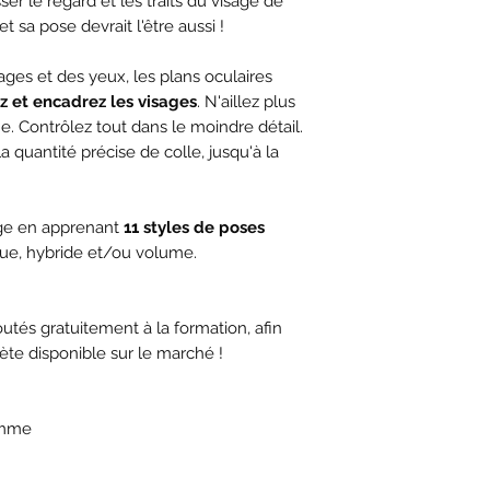
ser le regard et les traits du visage de
Diamètres et cal
Lashes by Tini.
Il y a un quiz à 
et sa pose devrait l'être aussi !
Les formes de v
module et ce po
Les formes de 
ages et des yeux, les plans oculaires
Les plans oculai
La section prat
z et encadrez les visages
. N'aillez plus
Mappings univer
dizaine de vidéo
Mappings avanc
e. Contrôlez tout dans le moindre détail.
mannequin ainsi 
Mappings excen
a quantité précise de colle, jusqu'à la
modèles.
Améliorer votre 
Positions de trav
Vous pouvez fair
Horaires de trava
age en apprenant
11 styles de poses
vous avez 6 mois
Saines habitudes
ique, hybride et/ou volume.
vous gardez accè
Santé mentale
réussie seuleme
Études médicale
Stratégies de pr
utés gratuitement à la formation, afin
Vous recevez tou
Comment se diff
ète disponible sur le marché !
formation dans l
Comment organi
vous en faites pa
professionnel ?
Médias sociaux
amme
Le diplôme est r
Site web / book
sera envoyé par 
Conclusion
et les modèles 
Modules pratiqu