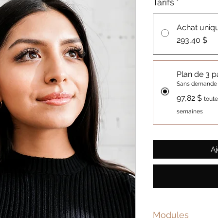
Tarifs
*
Achat uniq
293,40 $
Plan de 3 
Sans demande de
97,82 $
toute
semaines
Aj
Modules