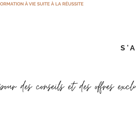
ORMATION À VIE SUITE À LA RÉUSSITE
La formation vo
support sur Face
avec plusieurs a
aussi la formati
encourager, pos
des conseils! C'
S'
Vos accès seront
pour des conseils et des offres excl