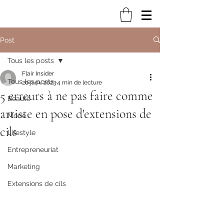
Post
Tous les posts
Flair Insider
Tous les posts
20 janv. 2023
4 min de lecture
5 erreurs à ne pas faire comme
Beauté
artiste en pose d'extensions de
Mode
cils
Lifestyle
Entrepreneuriat
Marketing
Extensions de cils